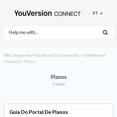
PT
All Categories
​>​
​Parceiros De Conteúdo
​ > ​
​YouVersion
Connect
​ > ​
​Planos
Planos
1 article
Guia Do Portal De Planos