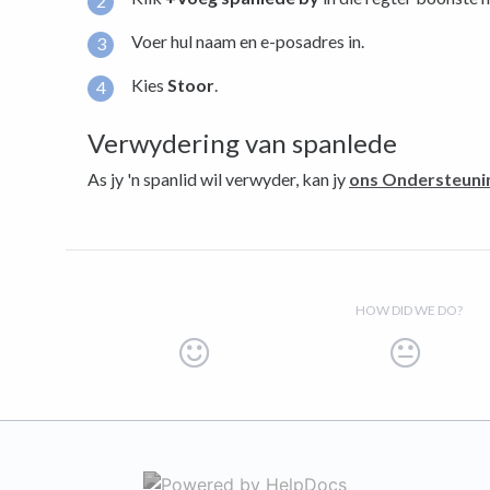
Voer hul naam en e-posadres in.
Kies
Stoor
.
Verwydering van spanlede
As jy 'n spanlid wil verwyder, kan jy
ons Ondersteuni
HOW DID WE DO?
(opens in a new 