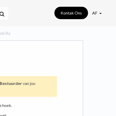
Kontak Ons
AF
lede By
Bestuurder
van jou
e hoek.
hoek.