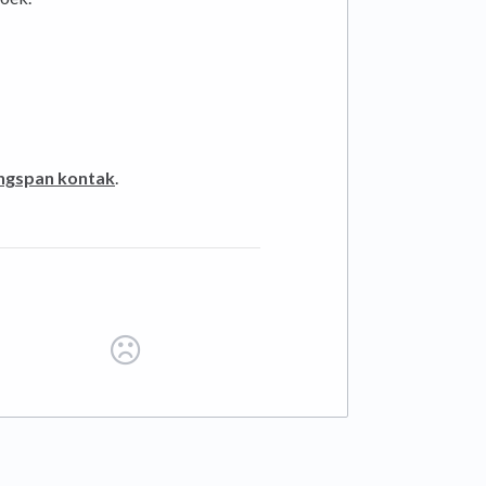
ngspan kontak
.
tab)