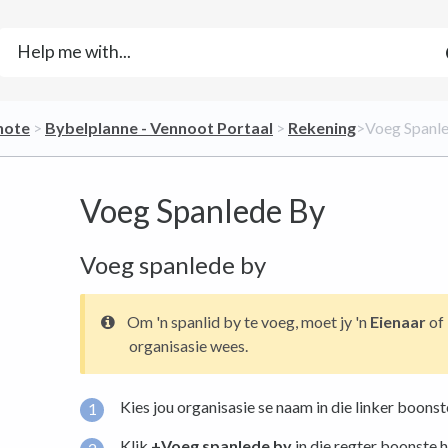
note
​ > ​
​Bybelplanne - Vennoot Portaal
​ > ​
​Rekening
​>​ Voeg Span
Voeg Spanlede By
Voeg spanlede by
Om 'n spanlid by te voeg, moet jy 'n
Eienaar
of
organisasie wees.
Kies jou organisasie se naam in die linker boonst
Klik
+Voeg spanlede by
in die regter boonste 