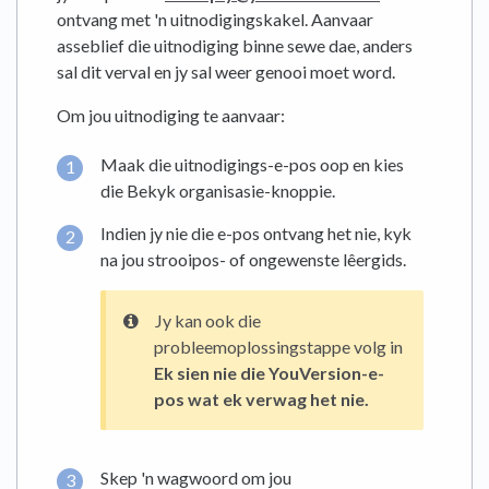
ontvang met 'n uitnodigingskakel. Aanvaar
asseblief die uitnodiging binne sewe dae, anders
sal dit verval en jy sal weer genooi moet word.
Om jou uitnodiging te aanvaar:
Maak die uitnodigings-e-pos oop en kies
die Bekyk organisasie-knoppie.
Indien jy nie die e-pos ontvang het nie, kyk
na jou strooipos- of ongewenste lêergids.
Jy kan ook die
probleemoplossingstappe volg in
Ek sien nie die YouVersion-e-
pos wat ek verwag het nie.
Skep 'n wagwoord om jou