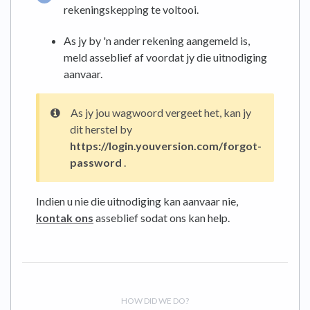
rekeningskepping te voltooi.
As jy by 'n ander rekening aangemeld is,
meld asseblief af voordat jy die uitnodiging
aanvaar.
As jy jou wagwoord vergeet het, kan jy
dit herstel by
https://login.youversion.com/forgot-
password
.
Indien u nie die uitnodiging kan aanvaar nie,
kontak ons
​​​​asseblief sodat ons kan help.
HOW DID WE DO?