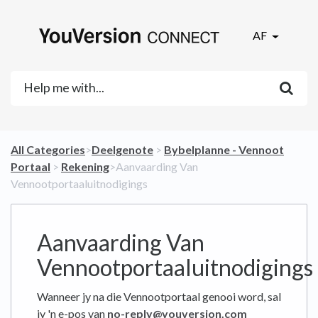
AF
All Categories
​>​
​Deelgenote
​ > ​
​Bybelplanne - Vennoot
Portaal
​ > ​
​Rekening
​>​ Aanvaarding Van
Vennootportaaluitnodigings
Aanvaarding Van
Vennootportaaluitnodigings
Wanneer jy na die Vennootportaal genooi word, sal
jy 'n e-pos van
no-reply@youversion.com