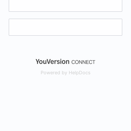
(opens in a new
Powered by HelpDocs
(opens in a new t