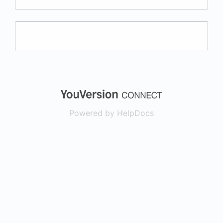
(opens in a new
Powered by HelpDocs
(opens in a new t