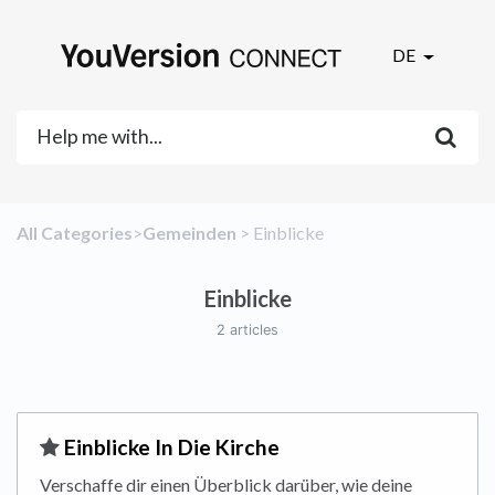
DE
All Categories
​>​
​Gemeinden
​ > ​
​Einblicke
Einblicke
2 articles
​Einblicke In Die Kirche
Verschaffe dir einen Überblick darüber, wie deine