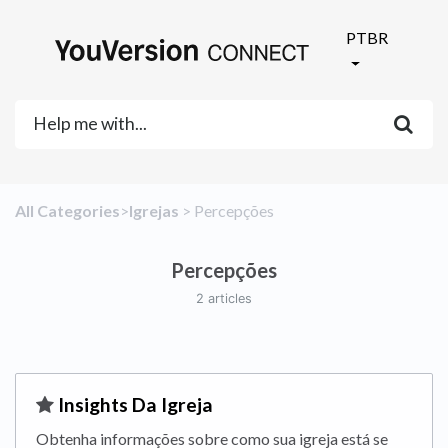
PTBR
All Categories
​>​
​Igrejas
​ > ​
​Percepções
Percepções
2 articles
​Insights Da Igreja
Obtenha informações sobre como sua igreja está se