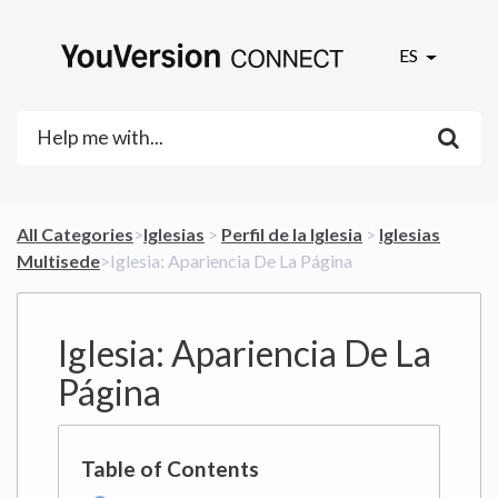
ES
All Categories
​>​
​Iglesias
​ > ​
​Perfil de la Iglesia
​ > ​
​Iglesias
Multisede
​>​ Iglesia: Apariencia De La Página
Iglesia: Apariencia De La
Página