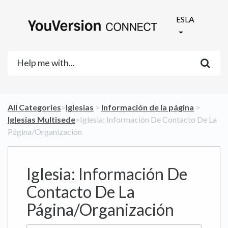
ESLA
All Categories
​>​
​Iglesias
​ > ​
​Información de la página
​ > ​
Iglesias Multisede
​>​ Iglesia: Información De Contacto De La
Página/Organización
Iglesia: Información De
Contacto De La
Página/Organización