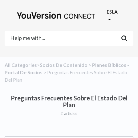
ESLA
All Categories
​>​
​Socios De Contenido
​ > ​
​Planes Bíblicos -
Portal De Socios
​ > ​
​Preguntas Frecuentes Sobre El Estado
Del Plan
Preguntas Frecuentes Sobre El Estado Del
Plan
2 articles