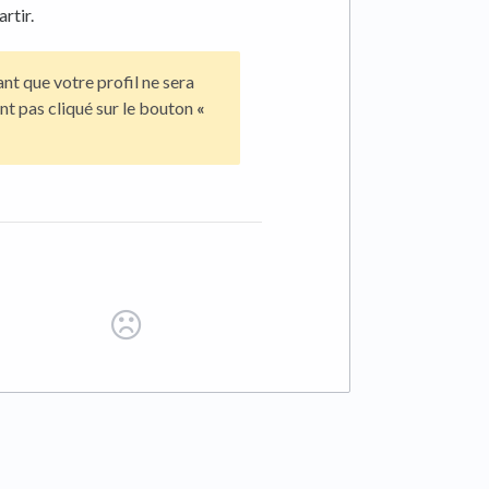
rtir.
ant que votre profil ne sera
nt pas cliqué sur le bouton
«
 tab)