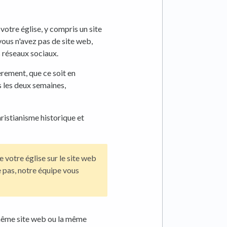
votre église, y compris un site
 vous n'avez pas de site web,
 réseaux sociaux.
èrement, que ce soit en
 les deux semaines,
hristianisme historique et
 votre église sur le site web
re pas, notre équipe vous
 même site web ou la même