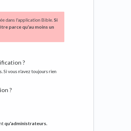
iée dans l'application Bible.
Si
t-être parce qu'au moins un
fication ?
. Si vous n'avez toujours rien
ion ?
ant
qu'administrateurs.