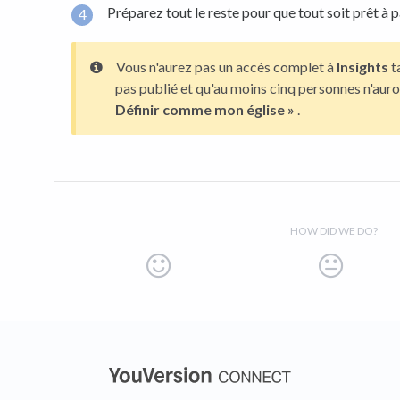
Préparez tout le reste pour que tout soit prêt à pa
Vous n'aurez pas un accès complet à
Insights
t
pas publié et qu'au moins cinq personnes n'auro
Définir comme mon église »
.
HOW DID WE DO?
(opens in a new