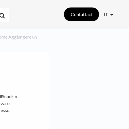
Contattaci
IT
 Come Aggiungere un
llSnack o
zzare.
 esso.