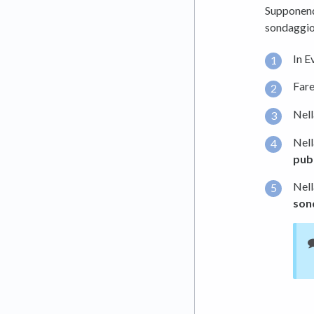
Supponendo
sondaggio
In E
Fare
Nell
Nell
pub
Nell
son