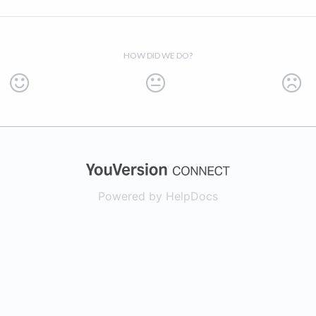
HOW DID WE DO?
(opens in a new
Powered by HelpDocs
(opens in a new t