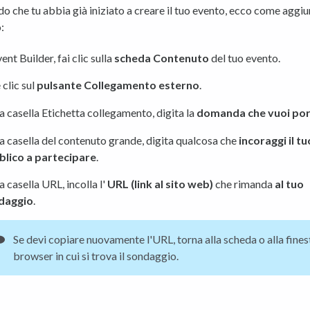
 che tu abbia già iniziato a creare il tuo evento, ecco come aggiu
:
vent Builder, fai clic sulla
scheda Contenuto
del tuo evento.
 clic sul
pulsante Collegamento esterno
.
a casella Etichetta collegamento, digita la
domanda che vuoi por
a casella del contenuto grande, digita qualcosa che
incoraggi il tu
blico a partecipare
.
a casella URL, incolla l'
URL (link al sito web)
che rimanda
al tuo
daggio
.
Se devi copiare nuovamente l'URL, torna alla scheda o alla fines
browser in cui si trova il sondaggio.