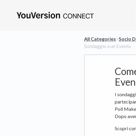
All Categories
​>​
​Socio D
Sondaggio a un Evento
Come
Even
I sondaggi
partecipa
Poll Maker
Dopo aver 
Scopri co