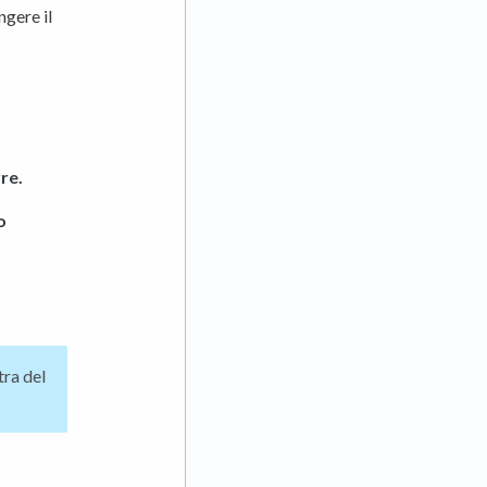
ngere il
re.
o
tra del