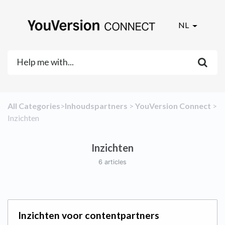
NL
All Categories
​>​
​Inhoudspartners
​ > ​
​YouVersion Connect
​ >
​Inzichten
Inzichten
6 articles
Inzichten voor contentpartners