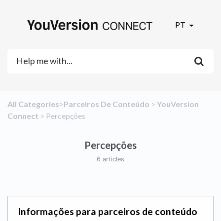
PT
All Categories
​>​
​Parceiros De Conteúdo
​ > ​
​YouVersion
Connect
​ > ​
​Percepções
Percepções
6 articles
Informações para parceiros de conteúdo