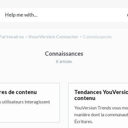
​Partenaires
​ > ​
​VousVersion Connecter
​ > ​
​Connaissances
Connaissances
6 articles
ires de contenu
Tendances YouVersion
contenu
 utilisateurs interagissent
YouVersion Trends vous mon
manière dont la communauté
Écritures.