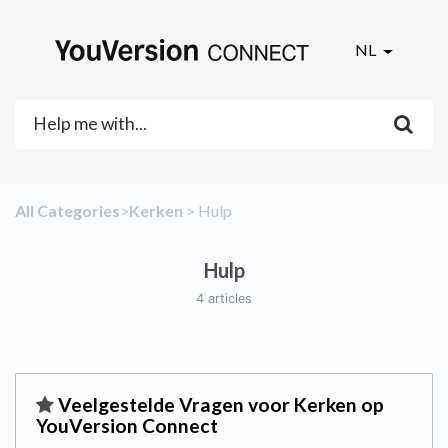
NL
All Categories
​>​
​Kerken
​ > ​
​Hulp
Hulp
4 articles
​Veelgestelde Vragen voor Kerken op
YouVersion Connect