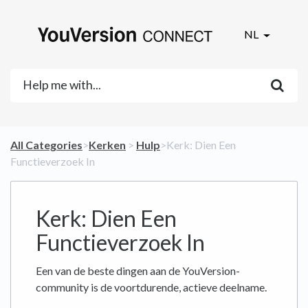
NL
All Categories
​>​
​Kerken
​ > ​
​Hulp
​>​ Kerk: Dien Een
Functieverzoek In
Kerk: Dien Een
Functieverzoek In
Een van de beste dingen aan de YouVersion-
community is de voortdurende, actieve deelname.