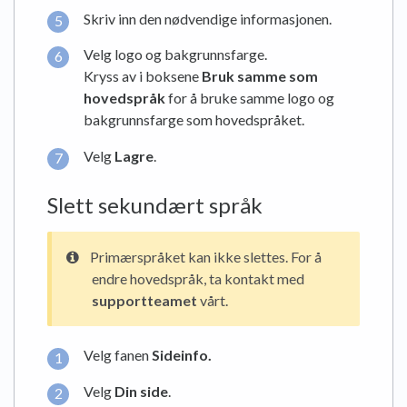
Skriv inn den nødvendige informasjonen.
Velg logo og bakgrunnsfarge.
Kryss av i boksene
Bruk samme som
hovedspråk
for å bruke samme logo og
bakgrunnsfarge som hovedspråket.
Velg
Lagre
.
Slett sekundært språk
Primærspråket kan ikke slettes. For å
endre hovedspråk, ta kontakt med
supportteamet
vårt.
Velg fanen
Sideinfo
.
Velg
Din side
.