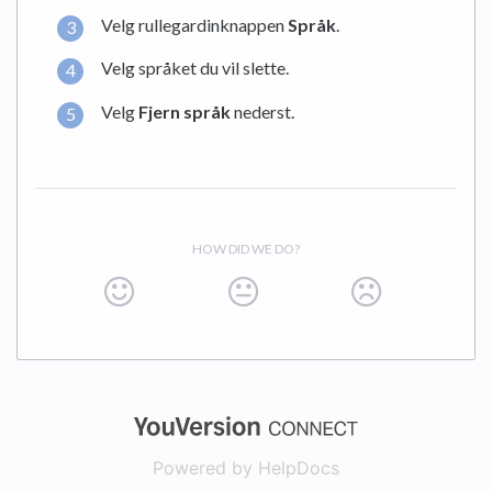
Velg rullegardinknappen
Språk
.
Velg språket du vil slette.
Velg
Fjern språk
nederst.
HOW DID WE DO?
(opens in a new
Powered by HelpDocs
(opens in a new t