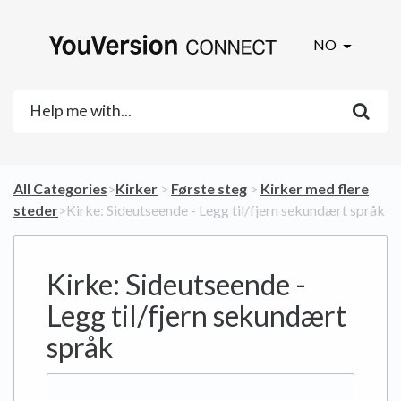
NO
All Categories
​>​
​Kirker
​ > ​
​Første steg
​ > ​
​Kirker med flere
steder
​>​ Kirke: Sideutseende - Legg til/fjern sekundært språk
Kirke: Sideutseende -
Legg til/fjern sekundært
språk