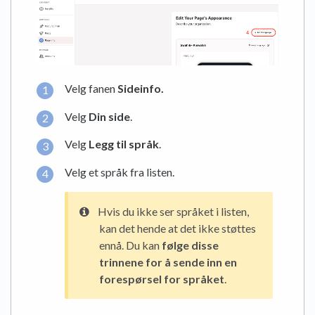
Velg fanen
Sideinfo
.
Velg
Din side
.
Velg
Legg til språk
.
Velg et språk fra listen.
Hvis du ikke ser språket i listen,
kan det hende at det ikke støttes
ennå. Du kan
følge disse
trinnene for å sende inn en
forespørsel for språket
.