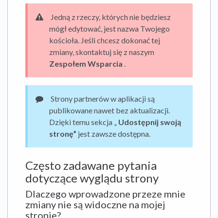
Jedną z rzeczy, których nie będziesz
mógł edytować, jest nazwa Twojego
kościoła. Jeśli chcesz dokonać tej
zmiany, skontaktuj się z naszym
Zespołem Wsparcia
.
Strony partnerów w aplikacji są
publikowane nawet bez aktualizacji.
Dzięki temu sekcja „
Udostępnij swoją
stronę”
jest zawsze dostępna.
Często zadawane pytania
dotyczące wyglądu strony
Dlaczego wprowadzone przeze mnie
zmiany nie są widoczne na mojej
stronie?