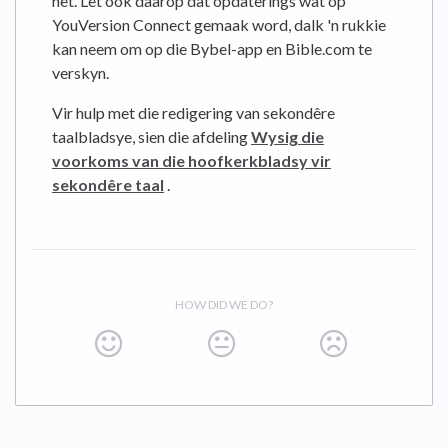
het. Let ook daarop dat opdaterings wat op
YouVersion Connect gemaak word, dalk 'n rukkie
kan neem om op die Bybel-app en Bible.com te
verskyn.
Vir hulp met die redigering van sekondêre
taalbladsye, sien die afdeling
Wysig die
voorkoms van die hoofkerkbladsy vir
sekondêre taal
.
HOW DID WE DO?