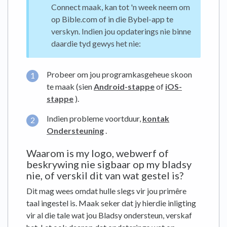
Connect maak, kan tot 'n week neem om
op Bible.com of in die Bybel-app te
verskyn. Indien jou opdaterings nie binne
daardie tyd gewys het nie:
Probeer om jou programkasgeheue skoon
te maak (sien
Android-stappe
of
iOS-
stappe
).
Indien probleme voortduur,
kontak
Ondersteuning
.
Waarom is my logo, webwerf of
beskrywing nie sigbaar op my bladsy
nie, of verskil dit van wat gestel is?
Dit mag wees omdat hulle slegs vir jou primêre
taal ingestel is. Maak seker dat jy hierdie inligting
vir al die tale wat jou Bladsy ondersteun, verskaf