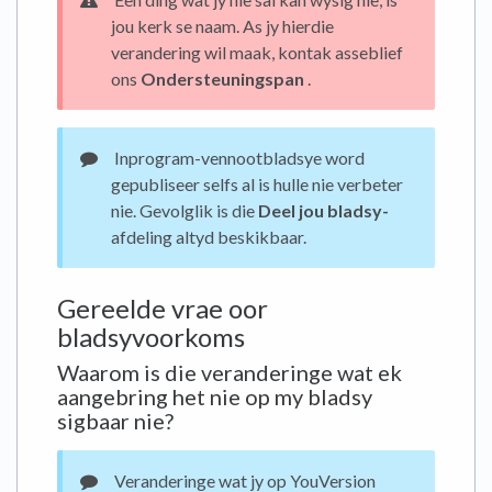
jou kerk se naam. As jy hierdie
verandering wil maak, kontak asseblief
ons
Ondersteuningspan
.
Inprogram-vennootbladsye word
gepubliseer selfs al is hulle nie verbeter
nie. Gevolglik is die
Deel jou bladsy-
afdeling altyd beskikbaar.
Gereelde vrae oor
bladsyvoorkoms
Waarom is die veranderinge wat ek
aangebring het nie op my bladsy
sigbaar nie?
Veranderinge wat jy op YouVersion