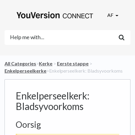
AF
All Categories
​>​
​Kerke
​ > ​
​Eerste stappe
​ > ​
Enkelperseelkerke
​>​ Enkelperseelkerk: Bladsyvoorkoms
Enkelperseelkerk:
Bladsyvoorkoms
Oorsig