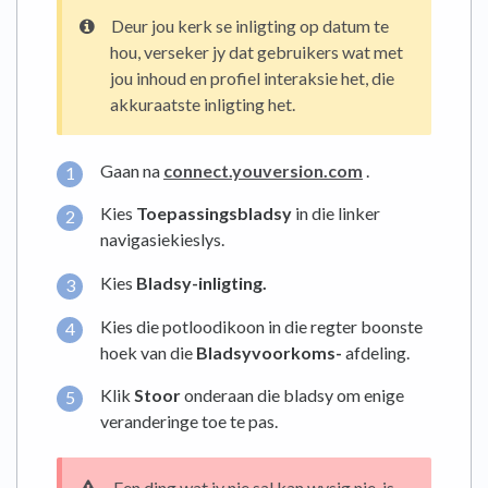
Deur jou kerk se inligting op datum te
hou, verseker jy dat gebruikers wat met
jou inhoud en profiel interaksie het, die
akkuraatste inligting het.
Gaan na
connect.youversion.com
.
Kies
Toepassingsbladsy
in die linker
navigasiekieslys.
Kies
Bladsy-inligting.
Kies die potloodikoon in die regter boonste
hoek van die
Bladsyvoorkoms-
afdeling.
Klik
Stoor
onderaan die bladsy om enige
veranderinge toe te pas.
Een ding wat jy nie sal kan wysig nie, is