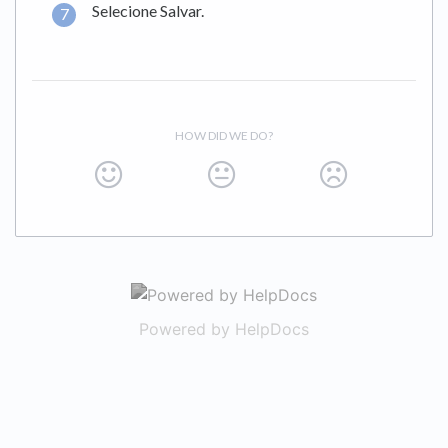
Selecione Salvar.
HOW DID WE DO?
(opens in a new 
Powered by HelpDocs
(opens in a new t