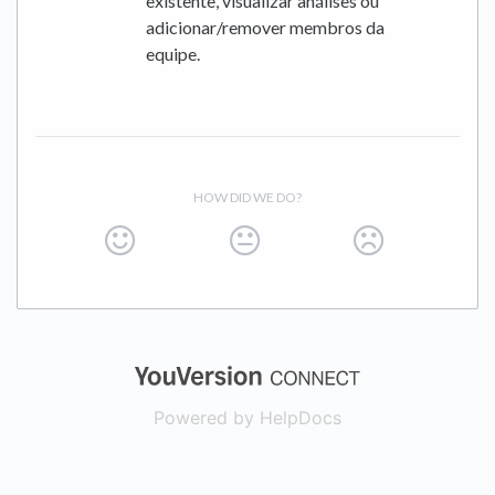
existente, visualizar análises ou
adicionar/remover membros da
equipe.
HOW DID WE DO?
(opens in a new
Powered by HelpDocs
(opens in a new t