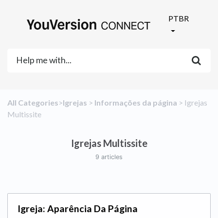
PTBR
All Categories
​>​
​Igrejas
​ > ​
​Informações da página
​ > ​
​Igrejas
Multissite
Igrejas Multissite
9 articles
Igreja: Aparência Da Página