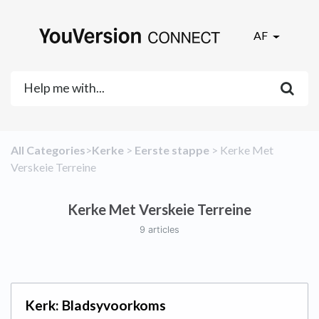
AF
All Categories
​>​
​Kerke
​ > ​
​Eerste stappe
​ > ​
​Kerke Met
Verskeie Terreine
Kerke Met Verskeie Terreine
9 articles
Kerk: Bladsyvoorkoms