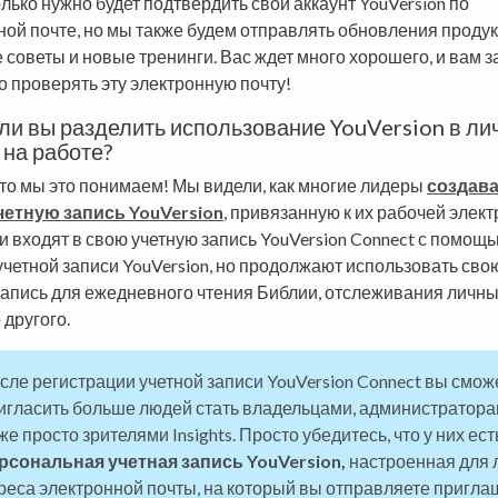
лько нужно будет подтвердить свой аккаунт YouVersion по
ной почте, но мы также будем отправлять обновления продук
 советы и новые тренинги. Вас ждет много хорошего, и вам з
о проверять эту электронную почту!
ли вы разделить использование YouVersion в ли
 на работе?
, то мы это понимаем! Мы видели, как многие лидеры
создав
етную запись YouVersion
, привязанную к их рабочей элек
и входят в свою учетную запись YouVersion Connect с помощ
учетной записи YouVersion, но продолжают использовать сво
запись для ежедневного чтения Библии, отслеживания личн
 другого.
сле регистрации учетной записи YouVersion Connect вы смож
игласить больше людей стать владельцами, администратора
же просто зрителями Insights. Просто убедитесь, что у них ест
рсональная учетная запись YouVersion,
настроенная для 
реса электронной почты, на который вы отправляете пригла