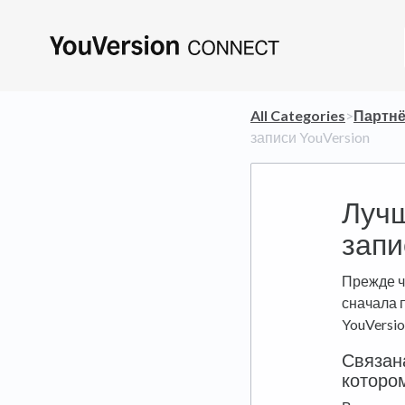
All Categories
​>​
​Партн
записи YouVersion
Лучш
запи
Прежде ч
сначала 
YouVersi
Связана
которо