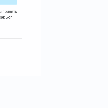
вы принять
как Бог
 tab)
ab)