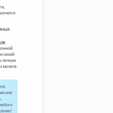
та,
ахочется
чных
али
тронной
ью своей
ю личную
ых молитв
ете
ми или
ь
любого
шение!