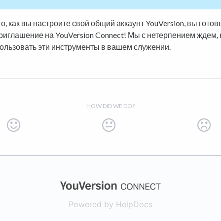
о, как вы настроите свой общий аккаунт YouVersion, вы гото
риглашение на YouVersion Connect! Мы с нетерпением ждем, 
пользовать эти инструменты в вашем служении.
HOW DID WE DO?
(opens in a new
Powered by HelpDocs
(opens in a new t