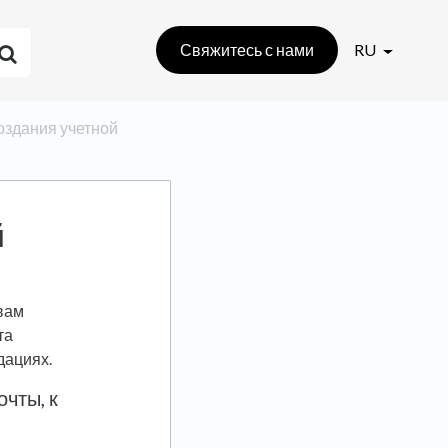
Свяжитесь с нами
RU
создания учетной
й
 вам
та
дациях.
очты, к