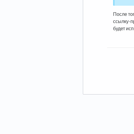
После тог
ссылку-п
будет ис