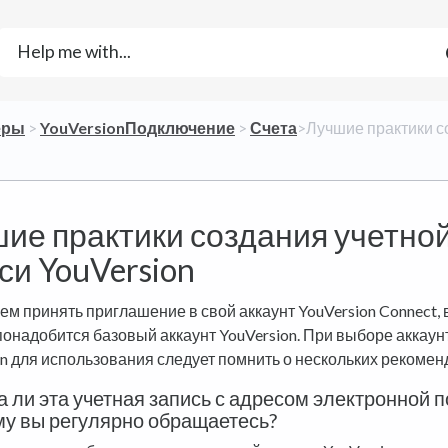
ёры
​ > ​
​YouVersionПодключение
​ > ​
​Счета
​>​ Лучшие практики 
ие практики создания учетно
си YouVersion
ем принять приглашение в свой аккаунт YouVersion Connect,
понадобится базовый аккаунт YouVersion. При выборе аккаун
on для использования следует помнить о нескольких рекомен
 ли эта учетная запись с адресом электронной п
му вы регулярно обращаетесь?