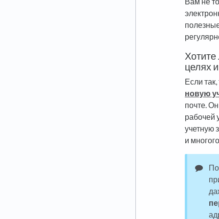
Вам не то
электрон
полезные
регулярн
Хотите 
целях и
Если так
новую уч
почте. Он
рабочей 
учетную 
и многого
По
пр
да
пе
ад