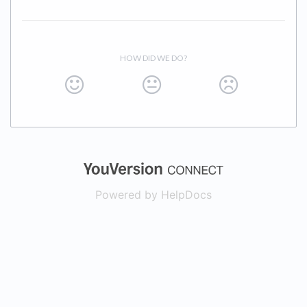
HOW DID WE DO?
(opens in a new
Powered by HelpDocs
(opens in a new t