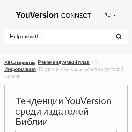
RU
All Categories
​>​
​Рекомендуемый план
​ > ​
​ > ​
Информация
​>​ Тенденции YouVersion среди издателей
Библии
Тенденции YouVersion
среди издателей
Библии