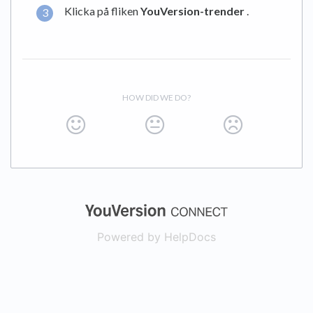
Klicka på fliken
YouVersion-trender
.
HOW DID WE DO?
(opens in a new
Powered by HelpDocs
(opens in a new t