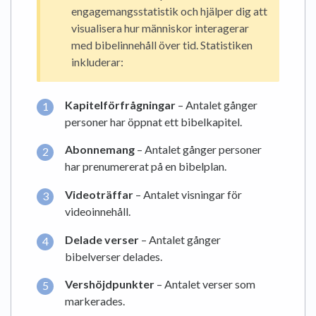
engagemangsstatistik och hjälper dig att
visualisera hur människor interagerar
med bibelinnehåll över tid. Statistiken
inkluderar:
Kapitelförfrågningar
– Antalet gånger
personer har öppnat ett bibelkapitel.
Abonnemang
– Antalet gånger personer
har prenumererat på en bibelplan.
Videoträffar
– Antalet visningar för
videoinnehåll.
Delade verser
– Antalet gånger
bibelverser delades.
Vershöjdpunkter
– Antalet verser som
markerades.