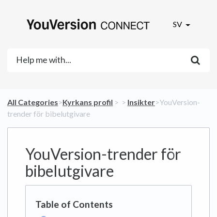
SV
All Categories
​>​
​Kyrkans profil
​ > ​
​ > ​
​Insikter
​>​ YouVersion-
trender för bibelutgivare
YouVersion-trender för
bibelutgivare