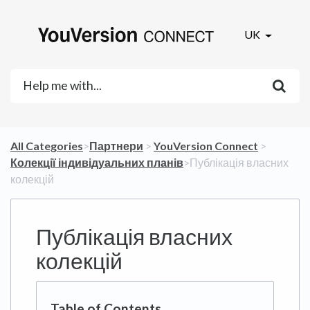
UK
All Categories
​>​
​Партнери
​ > ​
​YouVersion Connect
​ > ​
Колекції індивідуальних планів
​>​ Публікація власних
колекцій
Публікація власних
колекцій