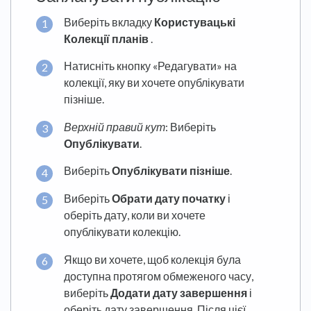
Виберіть вкладку
Користувацькі
Колекції планів
.
Натисніть кнопку «Редагувати» на
колекції, яку ви хочете опублікувати
пізніше.
Верхній правий кут
: Виберіть
Опублікувати
.
Виберіть
Опублікувати пізніше
.
Виберіть
Обрати дату початку
і
оберіть дату, коли ви хочете
опублікувати колекцію.
Якщо ви хочете, щоб колекція була
доступна протягом обмеженого часу,
виберіть
Додати дату завершення
і
оберіть дату завершення. Після цієї