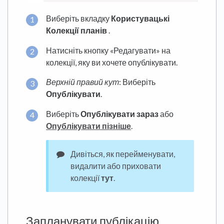
Виберіть вкладку
Користувацькі
Колекції планів
.
Натисніть кнопку «Редагувати» на
колекції, яку ви хочете опублікувати.
Верхній правий кут
: Виберіть
Опублікувати
.
Виберіть
Опублікувати зараз
або
Опублікувати пізніше
.
Дивіться, як перейменувати,
видалити або приховати
колекції
тут
.
Запланувати публікацію