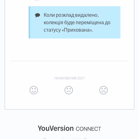
Коли розклад видалено,
колекція буде переміщена до
статусу «Прихована».
HOW DID WE DO?
(opens in a new