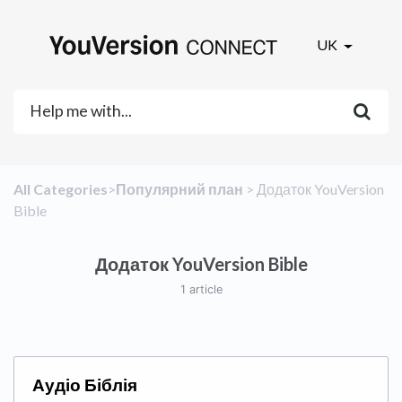
UK
All Categories
​>​
​Популярний план
​ > ​
​Додаток YouVersion
Bible
Додаток YouVersion Bible
1 article
Аудіо Біблія