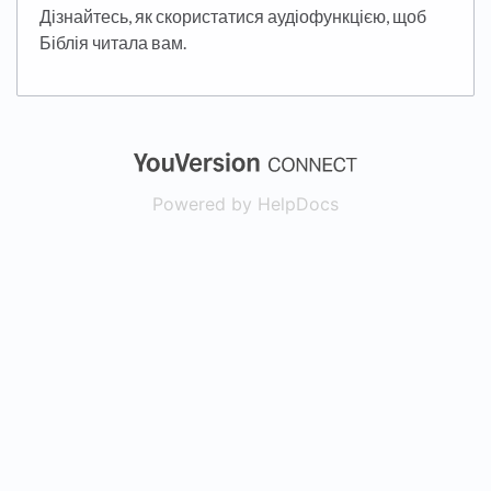
Дізнайтесь, як скористатися аудіофункцією, щоб
Біблія читала вам.
(opens in a new
Powered by HelpDocs
(opens in a new t