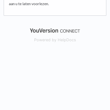
aan u te laten voorlezen.
(opens in a new
Powered by HelpDocs
(opens in a new t