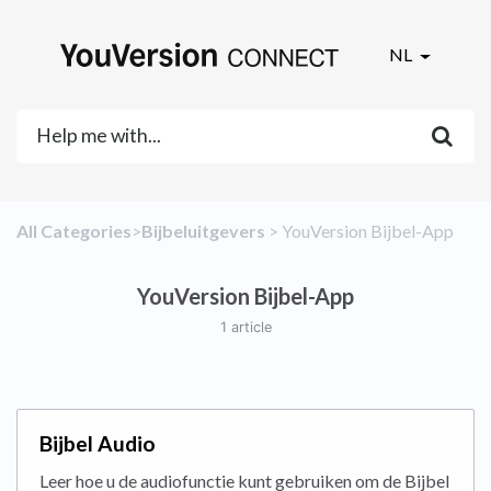
NL
All Categories
​>​
​Bijbeluitgevers
​ > ​
​YouVersion Bijbel-App
YouVersion Bijbel-App
1 article
Bijbel Audio
Leer hoe u de audiofunctie kunt gebruiken om de Bijbel