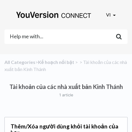
VI
All Categories
​>​
​Kế hoạch nổi bật
​ > ​
​ > ​
​Tài khoản của các nhà
xuất bản Kinh Thánh
Tài khoản của các nhà xuất bản Kinh Thánh
1 article
Thêm/Xóa người dùng khỏi tài khoản của