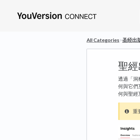
All Categories
​>​
​圣经出
聖經
透過「洞
何與它們互動
何與聖經
重