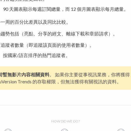
90 天圖表顯示每週訂閱總量，而 12 個月圖表顯示每月總量。
去一周的百分比差異以及同比比較。
動趨勢包括（亮點、分享的經文、離線下載和章節請求）。
面追蹤者數量（即追蹤該頁面的使用者數量）。
按國家/語言排序的熱門追蹤者。
前暫無影片內容相關資料
。 如果你主要從事視訊業務，你將獲得
ouVersion Trends 的存取權限，但無法獲得有關視訊的資料。
HOW DID WE DO?