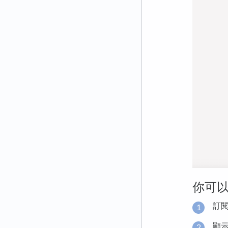
你可
訂
顯