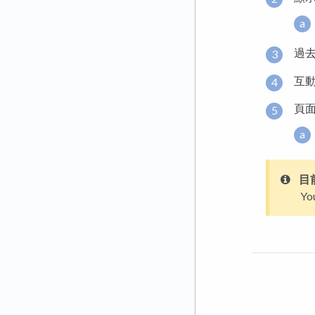
過
互
頁
目
Y