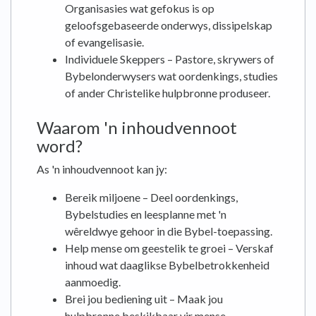
Organisasies wat gefokus is op
geloofsgebaseerde onderwys, dissipelskap
of evangelisasie.
Individuele Skeppers – Pastore, skrywers of
Bybelonderwysers wat oordenkings, studies
of ander Christelike hulpbronne produseer.
Waarom 'n inhoudvennoot
word?
As 'n inhoudvennoot kan jy:
Bereik miljoene – Deel oordenkings,
Bybelstudies en leesplanne met 'n
wêreldwye gehoor in die Bybel-toepassing.
Help mense om geestelik te groei – Verskaf
inhoud wat daaglikse Bybelbetrokkenheid
aanmoedig.
Brei jou bediening uit – Maak jou
hulpbronne beskikbaar vir mense