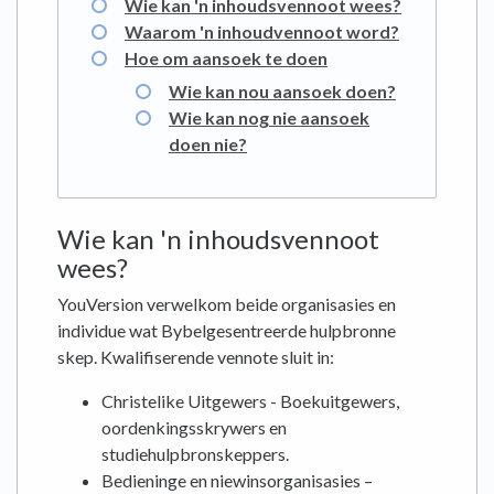
Wie kan 'n inhoudsvennoot wees?
Waarom 'n inhoudvennoot word?
Hoe om aansoek te doen
Wie kan nou aansoek doen?
Wie kan nog nie aansoek
doen nie?
Wie kan 'n inhoudsvennoot
wees?
YouVersion verwelkom beide organisasies en
individue wat Bybelgesentreerde hulpbronne
skep. Kwalifiserende vennote sluit in:
Christelike Uitgewers - Boekuitgewers,
oordenkingsskrywers en
studiehulpbronskeppers.
Bedieninge en niewinsorganisasies –