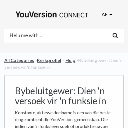
AF
All Categories
​>​
​Kerkprofiel
​ > ​
​Hulp
​>​ Bybeluitgewer: Dien 'n
versoek vir 'n funksie in
Bybeluitgewer: Dien 'n
versoek vir 'n funksie in
Konstante, aktiewe deelname is een van die beste
dinge omtrent die YouVersion-gemeenskap. Die
indien van 'n funksieversoek of produkterugvoer