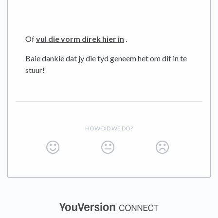
Of
vul die vorm direk hier in
.
Baie dankie dat jy die tyd geneem het om dit in te
stuur!
HOW DID WE DO?
(opens in a new