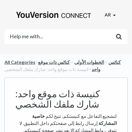
AR
​كنائس
​ > ​
​الخطوات الأولى
​ > ​
​كنائس ذات موقع
All Categories
واحد
​>​ كنيسة ذات موقع واحد: شارك ملفك الشخصي
كنيسة ذات موقع واحد:
شارك ملفك الشخصي
لتشجيع التفاعل مع كنيستكم، تتيح لكم
خاصية
المشاركة
إرسال رابط إلى صفحتكم داخل التطبيق. لا
تتوفر روابط المشاركة إلا بعد نشر صفحة كنيستكم.