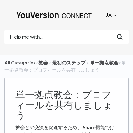
JA
All Categories
​>​
​教会
​ > ​
​最初のステップ
​ > ​
​単一拠点教会
​>​ 単
一拠点教会：プロフィールを共有しましょう
単一拠点教会：プロフ
ィールを共有しましょ
う
教会との交流を促進するため、
Share
機能では