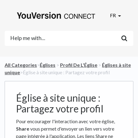
FR
All Categories
​>​
​Églises
​ > ​
​Profil De L'Église
​ > ​
​Églises à site
unique
​>​ Église à site unique : Partagez votre profil
Église à site unique :
Partagez votre profil
Pour encourager l'interaction avec votre église,
Share
vous permet d'envoyer un lien vers votre
page intégrée à l'application. Les liens Share ne