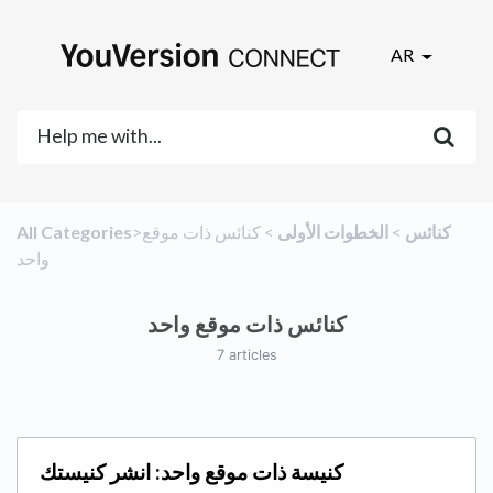
AR
​كنائس
​ > ​
​الخطوات الأولى
​ > ​
​كنائس ذات موقع
All Categories
واحد
كنائس ذات موقع واحد
7 articles
كنيسة ذات موقع واحد: انشر كنيستك