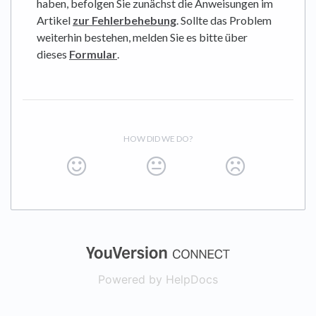
haben, befolgen Sie zunächst die Anweisungen im
Artikel
zur Fehlerbehebung
. Sollte das Problem
weiterhin bestehen, melden Sie es bitte über
dieses
Formular
.
HOW DID WE DO?
(opens in a new
Powered by HelpDocs
(opens in a new t