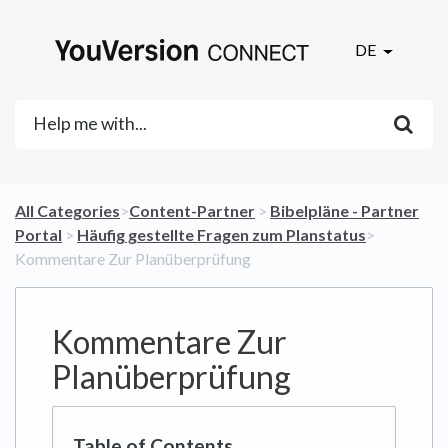
DE
All Categories
​>​
​Content-Partner
​ > ​
​Bibelpläne - Partner
Portal
​ > ​
​Häufig gestellte Fragen zum Planstatus
​>​
Kommentare Zur Planüberprüfung
Kommentare Zur
Planüberprüfung