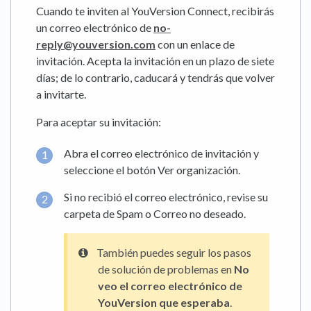
Cuando te inviten al YouVersion Connect, recibirás
un correo electrónico de
no-
reply@youversion.com
con un enlace de
invitación. Acepta la invitación en un plazo de siete
días; de lo contrario, caducará y tendrás que volver
a invitarte.
Para aceptar su invitación:
Abra el correo electrónico de invitación y
seleccione el botón Ver organización.
Si no recibió el correo electrónico, revise su
carpeta de Spam o Correo no deseado.
También puedes seguir los pasos
de solución de problemas en
No
veo el correo electrónico de
YouVersion que esperaba
.