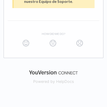
nuestro Equipo de Soporte
.
HOW DID WE DO?
(opens in a new
Powered by HelpDocs
(opens in a new t