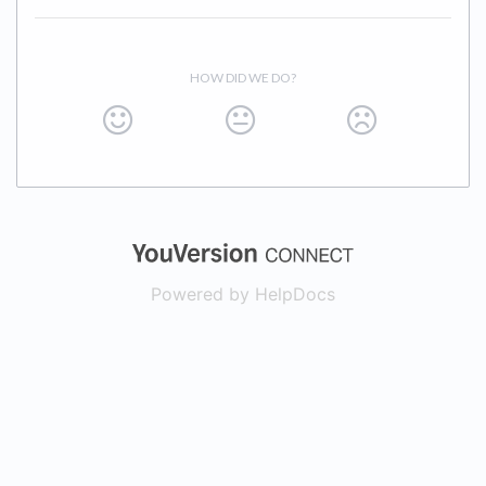
HOW DID WE DO?
(opens in a new
Powered by HelpDocs
(opens in a new t