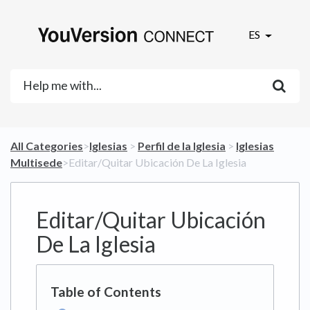
ES
All Categories
​>​
​Iglesias
​ > ​
​Perfil de la Iglesia
​ > ​
​Iglesias
Multisede
​>​ Editar/Quitar Ubicación De La Iglesia
Editar/Quitar Ubicación
De La Iglesia