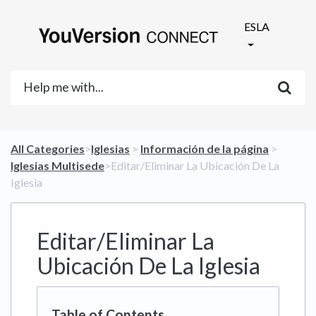
ESLA
All Categories
​>​
​Iglesias
​ > ​
​Información de la página
​ > ​
Iglesias Multisede
​>​ Editar/Eliminar La Ubicación De La
Iglesia
Editar/Eliminar La
Ubicación De La Iglesia