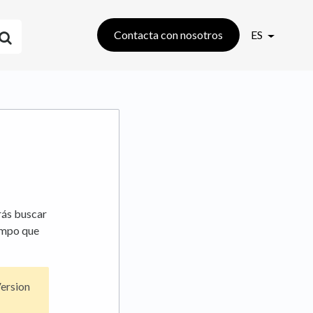
Contacta con nosotros
ES
rás buscar
iempo que
Version