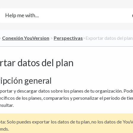
> ​
​Conexión YouVersion
​ > ​
​Perspectivas
​>​ Exportar datos del plan
tar datos del plan
ipción general
ortar y descargar datos sobre los planes de tu organización. Pod
cíficos de los planes, compararlos y personalizar el período de t
sultar.
a: Solo puedes exportar los datos de tu plan, no los datos de You
ends.