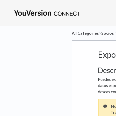
All Categories
​>​
​Socios
​ 
Expor
Descr
Puedes exp
datos espe
deseas con
Not
Tr