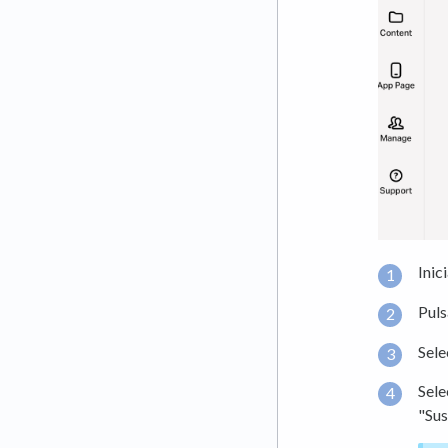
Inic
Puls
Sel
Sele
"Sus