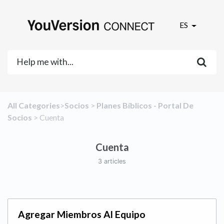
ES
All Categories
​>​
​Socios
​ > ​
​Planes Bíblicos - Portal De
Socios
​ > ​
​Cuenta
Cuenta
3 articles
Agregar Miembros Al Equipo