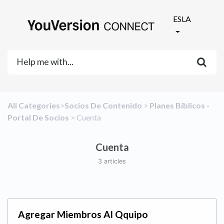
ESLA
All Categories
​>​
​Socios De Contenido
​ > ​
​Planes Bíblicos -
Portal De Socios
​ > ​
​Cuenta
Cuenta
3 articles
Agregar Miembros Al Qquipo