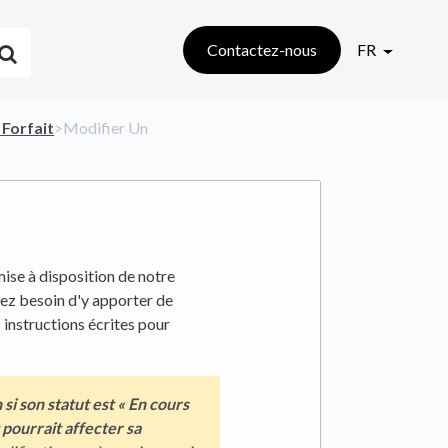
Contactez-nous
FR
 Forfait
​>​ Modifier Un
ise à disposition de notre
z besoin d'y apporter de
s instructions écrites pour
i son statut est
« En cours
 pourrait affecter sa