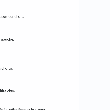
upérieur droit.
r gauche.
.
 droite.
ifiables
.
idéo, sélectionnez le + pour