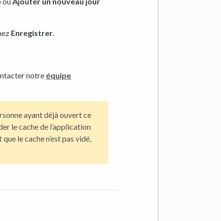
e
ou
Ajouter un nouveau jour
nnez
Enregistrer
.
ontacter notre
équipe
ersonne ayant déjà ouvert ce
der le cache de l’application
 que le cache n’est pas vidé,