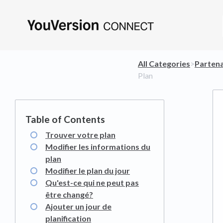
All Categories
​>​
​Parten
Plan
Trouver votre plan
Modifier les informations du
plan
Modifier le plan du jour
Qu'est-ce qui ne peut pas
être changé?
Ajouter un jour de
planification