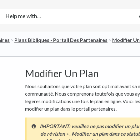
aires
​ > ​
​Plans Bibliques - Portail Des Partenaires
​ > ​
​Modifier Un
Modifier Un Plan
Nous souhaitons que votre plan soit optimal avant sa m
communauté. Nous comprenons toutefois que vous aye
légères modifications une fois le plan en ligne. Voici le
modifier un plan dans le portail partenaires.
IMPORTANT: veuillez ne pas modifier un plan s
de révision »
. Modifier un plan dans ce statut