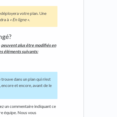
edéployera votre plan. Une
ndra à
« En ligne »
.
angé?
e
peuvent plus être modifiés en
les éléments suivants:
trouve dans un plan qui n'est
, encore et encore, avant de le
ssez un commentaire indiquant ce
tre équipe. Nous vous