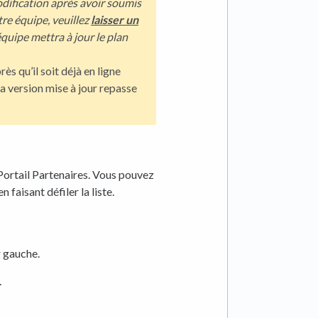
dification après avoir soumis
re équipe, veuillez
laisser un
quipe mettra à jour le plan
ès qu’il soit déjà en ligne
la version mise à jour repasse
 Portail Partenaires. Vous pouvez
 faisant défiler la liste.
r gauche.
.