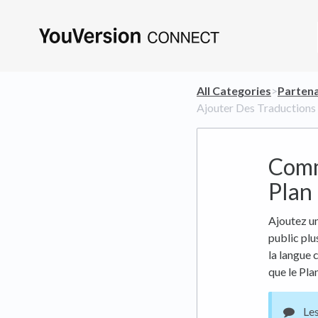
All Categories
​>​
​Parten
Ajouter Des Traductions
Comm
Plan
Ajoutez un
public plu
la langue 
que le Pla
Les