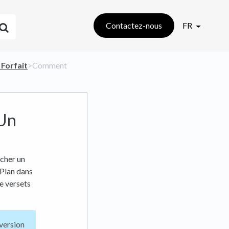
Contactez-nous
FR
 Forfait
​>​ Comment
 Un
ucher un
 Plan dans
e versets
 version