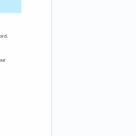
ord.
our