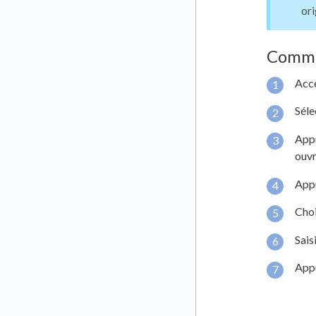
ori
Commen
Accé
Séle
Appu
ouvr
App
Choi
Sais
App